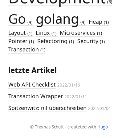
(6)
Go
golang
Heap
(4)
(4)
(1)
Layout
Linux
Microservices
(1)
(1)
(1)
Pointer
Refactoring
Security
(1)
(1)
(1)
Transaction
(1)
letzte Artikel
Web API Checklist
2022/01/16
Transaction Wrapper
2022/01/11
Spitzenwitz: nil überschreiben
2022/01/04
© Thomas Schütt - createted with
Hugo