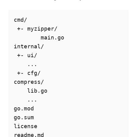
cmd/

 +- myzipper/

        main.go

internal/

 +- ui/

    ...

 +- cfg/

compress/

    lib.go

    ...

go.mod

go.sum

license

readme.md
